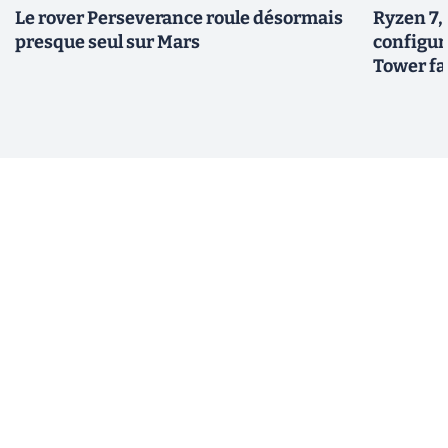
Le rover Perseverance roule désormais
Ryzen 7,
presque seul sur Mars
configur
Tower fai