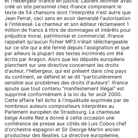
et l'hébergeur ifrance en justice. Laurent Monnier avait
créé un site personnel chez ifrance comprenant le
texte de 54 chansons dont l'interprète n'est autre que
Jean Ferrat, ceci sans en avoir demandé l'autorisation
à l'intéressé. Le chanteur et son éditeur réclamaient 1
million de francs à titre de dommages et intérêts pour
préjudice moral, patrimonial et commercial. ifrance
rappelait qu'aucun fichier MP3 n'était téléchargeable
sur ce site qui a été fermé depuis l'assignation et que
par ailleurs la plupart des textes incriminés ont été
écrits par Aragon. Alors que les députés européens
planchent sur une directive concernant les droits
d'auteur, l'hébergeur, qui est présent dans cinq pays
du continent, se défend et se dit "particulièrement
sensible aux problèmes des droits d'auteurs". ifrance
ajoute que tout contenu "manifestement illégal" est
supprimé conformément à la loi du 1er août 2000.
Cette affaire fait écho à l'inquiétude exprimée par de
nombreux auteurs compositeurs interprètes au
Parlement européen de Strasbourg. La chanteuse
belge Axelle Red a donné à cette occasion une
conférence de presse aux côtés de Luis Cobos chef
d'orchestre espagnol et Sir George Martin ancien
producteur des Beatles. La directive européenne,