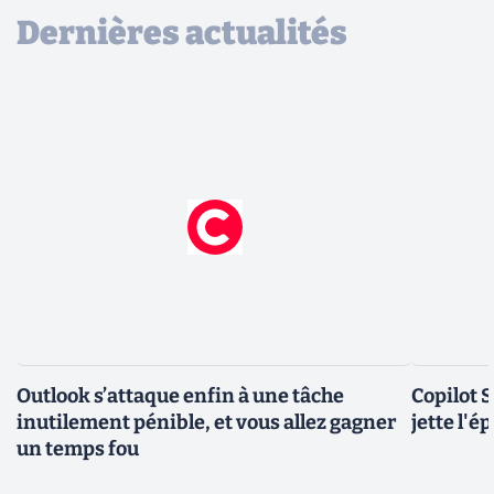
Dernières actualités
Outlook s’attaque enfin à une tâche
Copilot 
inutilement pénible, et vous allez gagner
jette l'é
un temps fou