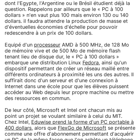
dont l'Egypte, l'Argentine ou le Brésil étudient déjà la
question. Rappelons par ailleurs que le « PC à 100
dollars » n'en vaut plus 100 mais environ 130 ou 140
dollars. il faudra attendre la production de masse et
d'éventuelles économies d'échelle pour pouvoir
redescendre à un prix de 100 dollars.
Equipé d'un
processeur
AMD à 500 MHz, de 128 Mo
de mémoire vive et de 500 Mo de mémoire flash
tenant lieu de disque dur, le « PC à 100 dollars »
embarque une distribution Linux
Fedora
, ainsi qu'un
dispositif permettant de créer un réseau maillé entre
différents ordinateurs à proximité les uns des autres. Il
suffirait donc d'un serveur et d'une connexion à
Internet dans une école pour que les élèves puissent
accéder au Web depuis leur propre machine ou mettre
des ressources en commun.
De leur côté, Microsoft et Intel ont chacun mis au
point un projet se voulant similaire à celui du MIT.
Chez Intel,
Eduwise prend la forme d'un PC portable à
400 dollars
, alors que
FlexGo de Microsoft
se présente
comme une offre d'abonnement permettant d'acquérir
un PC de la même façon que l'on achète un téléphone