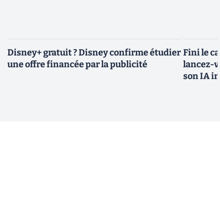
Disney+ gratuit ? Disney confirme étudier
Fini le c
une offre financée par la publicité
lancez-vo
son IA i