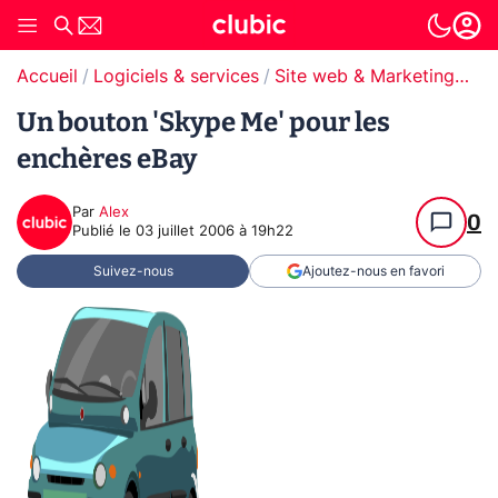
Accueil
Logiciels & services
Site web & Marketing Digital
Un bouton 'Skype Me' pour les
enchères eBay
Par
Alex
0
Publié le
03 juillet 2006 à 19h22
Suivez-nous
Ajoutez-nous en favori