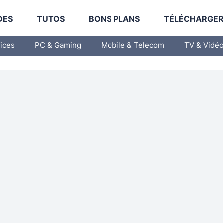
DES
TUTOS
BONS PLANS
TÉLÉCHARGE
vices
PC & Gaming
Mobile & Telecom
TV & Vidé