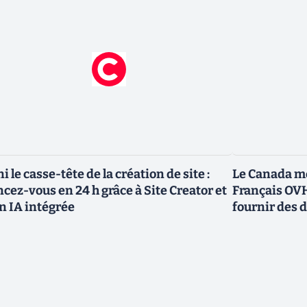
ni le casse-tête de la création de site :
Le Canada me
ncez-vous en 24 h grâce à Site Creator et
Français OVH
n IA intégrée
fournir des 