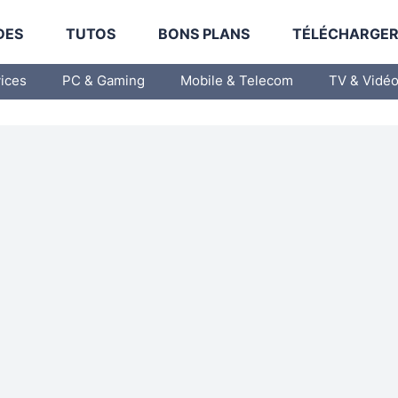
DES
TUTOS
BONS PLANS
TÉLÉCHARGE
vices
PC & Gaming
Mobile & Telecom
TV & Vidé