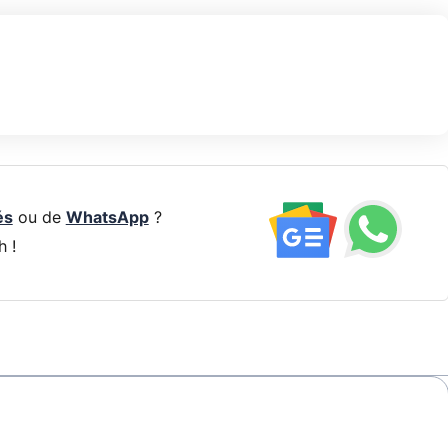
és
ou de
WhatsApp
?
h !