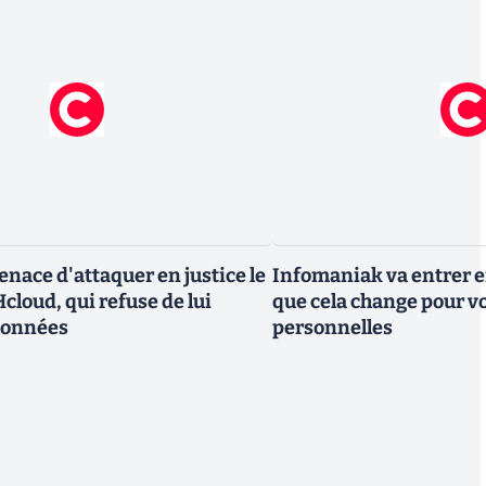
nace d'attaquer en justice le
Infomaniak va entrer en
cloud, qui refuse de lui
que cela change pour v
données
personnelles