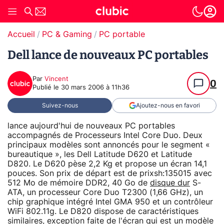
Accueil
PC & Gaming
PC portable
Dell lance de nouveaux PC portables
Par
Vincent
0
Publié le
30 mars 2006 à 11h36
Suivez-nous
Ajoutez-nous en favori
lance aujourd'hui de nouveaux PC portables
accompagnés de Processeurs Intel Core Duo. Deux
principaux modèles sont annoncés pour le segment «
bureautique », les Dell Latitude D620 et Latitude
D820. Le D620 pèse 2,2 Kg et propose un écran 14,1
pouces. Son prix de départ est de prixsh:135015 avec
512 Mo de mémoire DDR2, 40 Go de
disque dur
S-
ATA, un processeur Core Duo T2300 (1,66 GHz), un
chip graphique intégré Intel GMA 950 et un contrôleur
WiFi 802.11g. Le D820 dispose de caractéristiques
similaires, exception faite de l'écran qui est un modèle