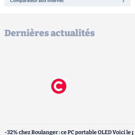
Comparateur Box Internet
Dernières actualités
-32% chez Boulanger : ce PC portable OLED
Voici le