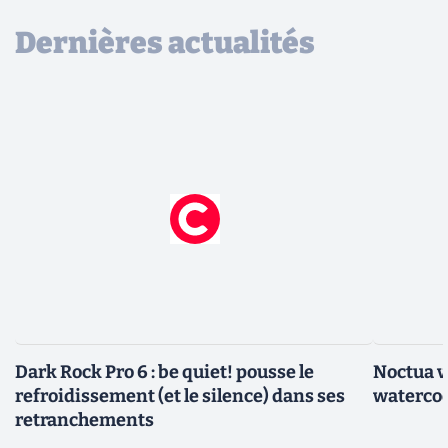
Dernières actualités
Dark Rock Pro 6 : be quiet! pousse le
Noctua v
refroidissement (et le silence) dans ses
watercoo
retranchements