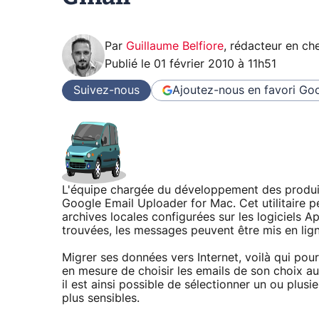
Par
Guillaume Belfiore
,
rédacteur en che
Publié le
01 février 2010 à 11h51
Suivez-nous
Ajoutez-nous en favori
Goo
L'équipe chargée du développement des produit
Google Email Uploader for Mac. Cet utilitaire 
archives locales configurées sur les logiciels A
trouvées, les messages peuvent être mis en li
Migrer ses données vers Internet, voilà qui pourr
en mesure de choisir les emails de son choix a
il est ainsi possible de sélectionner un ou plusi
plus sensibles.