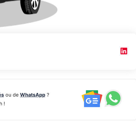
és
ou de
WhatsApp
?
h !