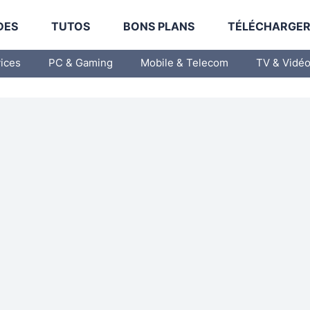
DES
TUTOS
BONS PLANS
TÉLÉCHARGE
vices
PC & Gaming
Mobile & Telecom
TV & Vidé