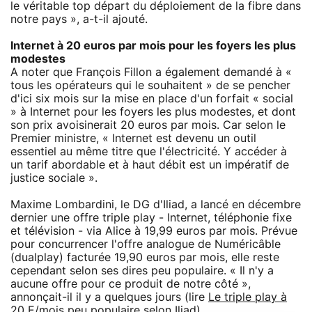
le véritable top départ du déploiement de la fibre dans
notre pays », a-t-il ajouté.
Internet à 20 euros par mois pour les foyers les plus
modestes
A noter que François Fillon a également demandé à «
tous les opérateurs qui le souhaitent » de se pencher
d'ici six mois sur la mise en place d'un forfait « social
» à Internet pour les foyers les plus modestes, et dont
son prix avoisinerait 20 euros par mois. Car selon le
Premier ministre, « Internet est devenu un outil
essentiel au même titre que l'électricité. Y accéder à
un tarif abordable et à haut débit est un impératif de
justice sociale ».
Maxime Lombardini, le DG d'Iliad, a lancé en décembre
dernier une offre triple play - Internet, téléphonie fixe
et télévision - via Alice à 19,99 euros par mois. Prévue
pour concurrencer l'offre analogue de Numéricâble
(dualplay) facturée 19,90 euros par mois, elle reste
cependant selon ses dires peu populaire. « Il n'y a
aucune offre pour ce produit de notre côté »,
annonçait-il il y a quelques jours (lire
Le triple play à
20 E/mois peu populaire selon Iliad
).