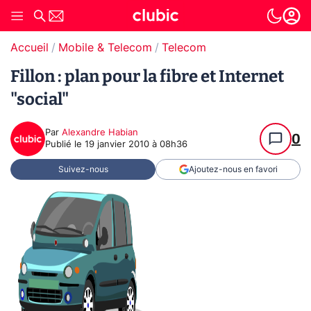
Accueil
Mobile & Telecom
Telecom
Fillon : plan pour la fibre et Internet
"social"
Par
Alexandre Habian
0
Publié le
19 janvier 2010 à 08h36
Suivez-nous
Ajoutez-nous en favori