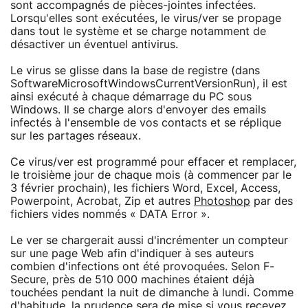
sont accompagnés de pièces-jointes infectées.
Lorsqu'elles sont exécutées, le virus/ver se propage
dans tout le système et se charge notamment de
désactiver un éventuel antivirus.
Le virus se glisse dans la base de registre (dans
SoftwareMicrosoftWindowsCurrentVersionRun), il est
ainsi exécuté à chaque démarrage du PC sous
Windows. Il se charge alors d'envoyer des emails
infectés à l'ensemble de vos contacts et se réplique
sur les partages réseaux.
Ce virus/ver est programmé pour effacer et remplacer,
le troisième jour de chaque mois (à commencer par le
3 février prochain), les fichiers Word, Excel, Access,
Powerpoint, Acrobat, Zip et autres
Photoshop
par des
fichiers vides nommés « DATA Error ».
Le ver se chargerait aussi d'incrémenter un compteur
sur une page Web afin d'indiquer à ses auteurs
combien d'infections ont été provoquées. Selon F-
Secure, près de 510 000 machines étaient déjà
touchées pendant la nuit de dimanche à lundi. Comme
d'habitude, la prudence sera de mise si vous recevez