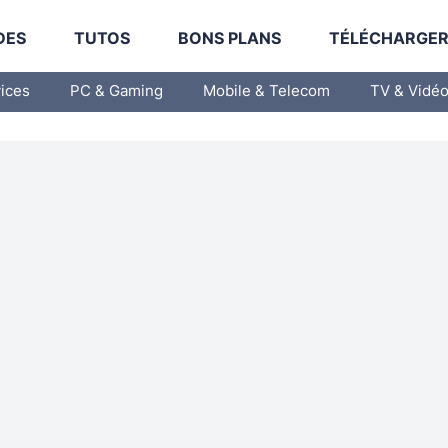
DES
TUTOS
BONS PLANS
TÉLÉCHARGE
vices
PC & Gaming
Mobile & Telecom
TV & Vidé