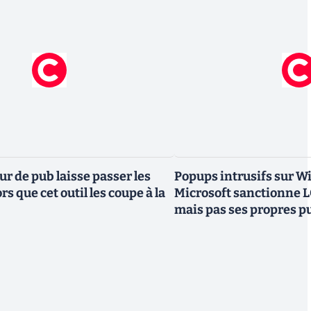
r de pub laisse passer les
Popups intrusifs sur Wi
rs que cet outil les coupe à la
Microsoft sanctionne 
mais pas ses propres p