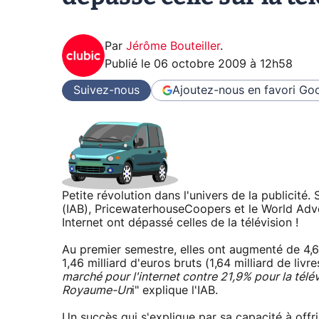
Par
Jérôme Bouteiller
.
Publié le
06 octobre 2009 à 12h58
Suivez-nous
Ajoutez-nous en favori
Goo
Petite révolution dans l'univers de la publicité.
(IAB), PricewaterhouseCoopers et le World Adve
Internet ont dépassé celles de la télévision !
Au premier semestre, elles ont augmenté de 4,6%
1,46 milliard d'euros bruts (1,64 milliard de livres
marché pour l'internet contre 21,9% pour la télév
Royaume-Un
i" explique l'IAB.
Un succès qui s'explique par sa capacité à offr