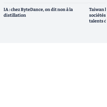
IA : chez ByteDance, on dit non à la
Taiwan l
distillation
sociétés
talents d