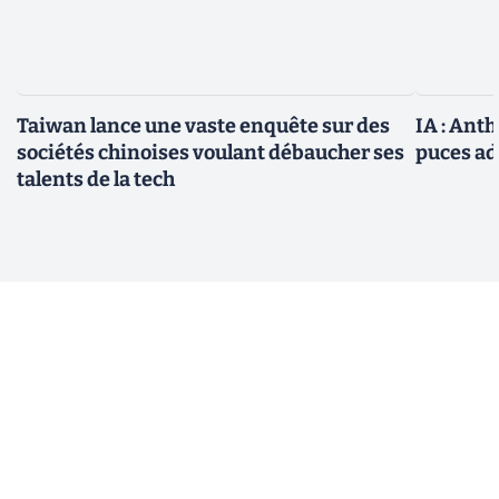
Taiwan lance une vaste enquête sur des
IA : Ant
sociétés chinoises voulant débaucher ses
puces ad
talents de la tech