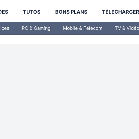
DES
TUTOS
BONS PLANS
TÉLÉCHARGE
vices
PC & Gaming
Mobile & Telecom
TV & Vidé