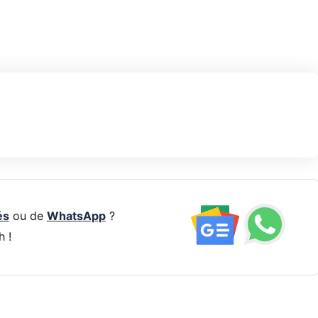
és
ou de
WhatsApp
?
h !