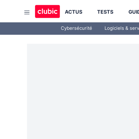
ACTUS
TESTS
GUI
Cybersécurité
Logiciels & ser