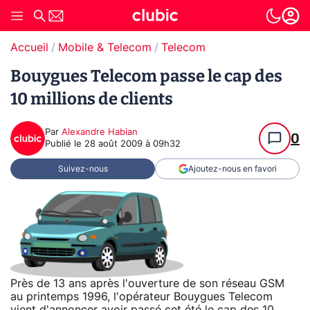
Accueil
Mobile & Telecom
Telecom
Bouygues Telecom passe le cap des
10 millions de clients
Par
Alexandre Habian
0
Publié le
28 août 2009 à 09h32
Suivez-nous
Ajoutez-nous en favori
Près de 13 ans après l'ouverture de son réseau GSM
au printemps 1996, l'opérateur Bouygues Telecom
vient d'annoncer avoir passé cet été le cap des 10