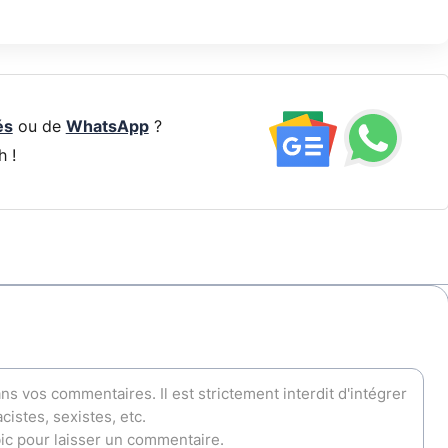
és
ou de
WhatsApp
?
h !