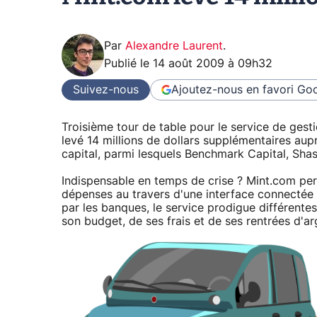
Par
Alexandre Laurent
.
Publié le
14 août 2009 à 09h32
Suivez-nous
Ajoutez-nous en favori
Goo
Troisième tour de table pour le service de gest
levé 14 millions de dollars supplémentaires aup
capital, parmi lesquels Benchmark Capital, Shas
Indispensable en temps de crise ? Mint.com perm
dépenses au travers d'une interface connectée 
par les banques, le service prodigue différente
son budget, de ses frais et de ses rentrées d'ar