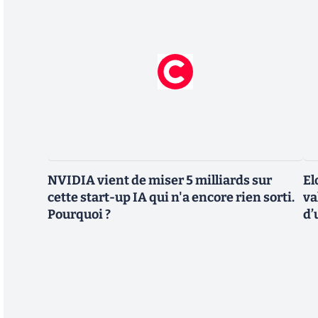
NVIDIA vient de miser 5 milliards sur
El
cette start-up IA qui n'a encore rien sorti.
va
Pourquoi ?
d’