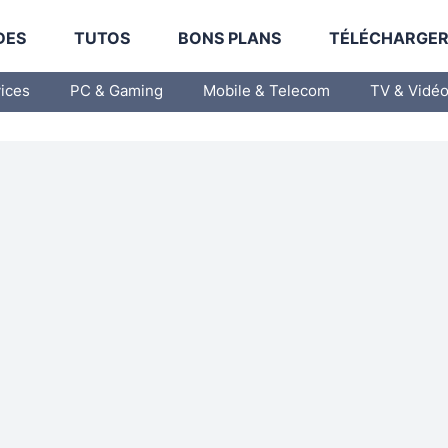
DES
TUTOS
BONS PLANS
TÉLÉCHARGE
vices
PC & Gaming
Mobile & Telecom
TV & Vidé