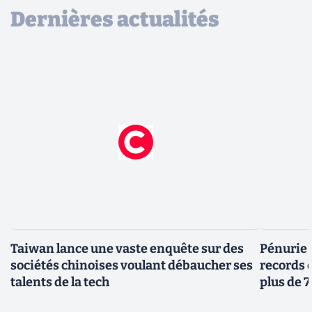
Dernières actualités
Taiwan lance une vaste enquête sur des
Pénurie 
sociétés chinoises voulant débaucher ses
records 
talents de la tech
plus de 