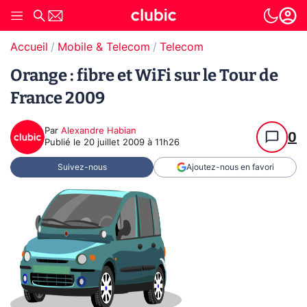
Accueil
Mobile & Telecom
Telecom
Orange : fibre et WiFi sur le Tour de
France 2009
Par
Alexandre Habian
0
Publié le
20 juillet 2009 à 11h26
Suivez-nous
Ajoutez-nous en favori