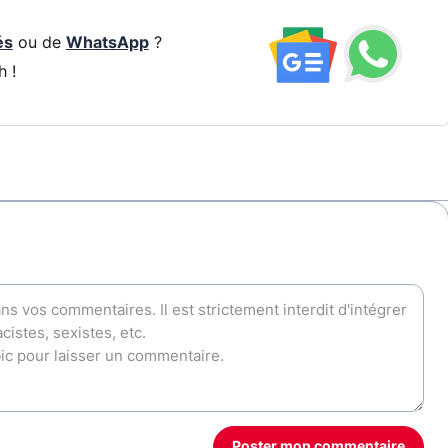
és
ou de
WhatsApp
?
h !
Poster mon commentaire