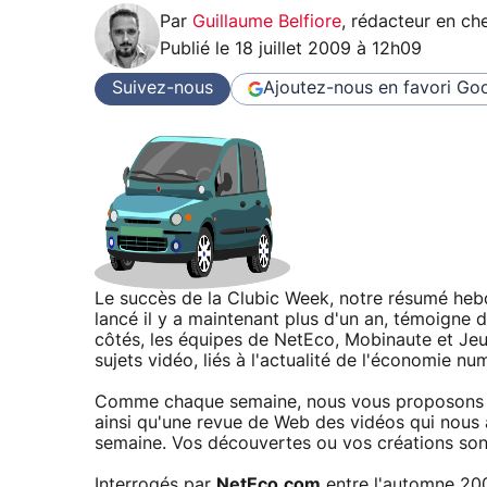
Par
Guillaume Belfiore
,
rédacteur en che
Publié le
18 juillet 2009 à 12h09
Suivez-nous
Ajoutez-nous en favori
Goo
Le succès de la Clubic Week, notre résumé heb
lancé il y a maintenant plus d'un an, témoigne de
côtés, les équipes de NetEco, Mobinaute et Jeux
sujets vidéo, liés à l'actualité de l'économie num
Comme chaque semaine, nous vous proposons un r
ainsi qu'une revue de Web des vidéos qui nous a
semaine. Vos découvertes ou vos créations son
Interrogés par
NetEco.com
entre l'automne 200