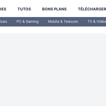
DES
TUTOS
BONS PLANS
TÉLÉCHARGE
vices
PC & Gaming
Mobile & Telecom
TV & Vidé