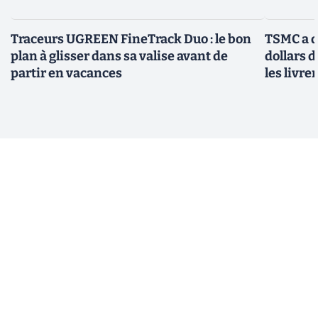
Traceurs UGREEN FineTrack Duo : le bon
TSMC a d
plan à glisser dans sa valise avant de
dollars 
partir en vacances
les livre