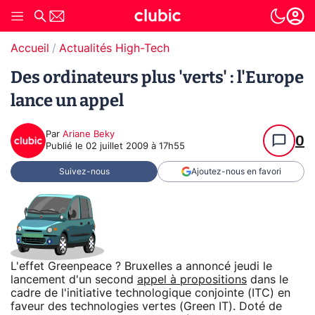
Accueil
Actualités High-Tech
Des ordinateurs plus 'verts' : l'Europe
lance un appel
Par
Ariane Beky
0
Publié le
02 juillet 2009 à 17h55
Suivez-nous
Ajoutez-nous en favori
L'effet Greenpeace ? Bruxelles a annoncé jeudi le
lancement d'un second
appel à propositions
dans le
cadre de l'initiative technologique conjointe (ITC) en
faveur des technologies vertes (Green IT). Doté de