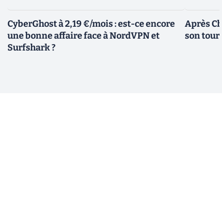
CyberGhost à 2,19 €/mois : est-ce encore
Après Ch
une bonne affaire face à NordVPN et
son tour
Surfshark ?