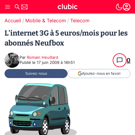
Accueil
Mobile & Telecom
Telecom
L'internet 3G à 5 euros/mois pour les
abonnés Neufbox
Par
Romain Heuillard
0
Publié le
17 juin 2009 à 16h51
Suivez-nous
Ajoutez-nous en favori