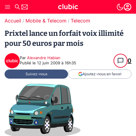
Accueil
Mobile & Telecom
Telecom
Prixtel lance un forfait voix illimité
pour 50 euros par mois
Par
Alexandre Habian
0
Publié le
12 juin 2009 à 16h35
Suivez-nous
Ajoutez-nous en favori