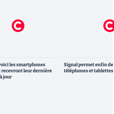
 voici les smartphones
Signal permet enfin de 
recevront leur dernière
téléphones et tablettes
à jour