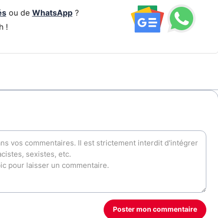
és
ou de
WhatsApp
?
h !
Poster mon commentaire