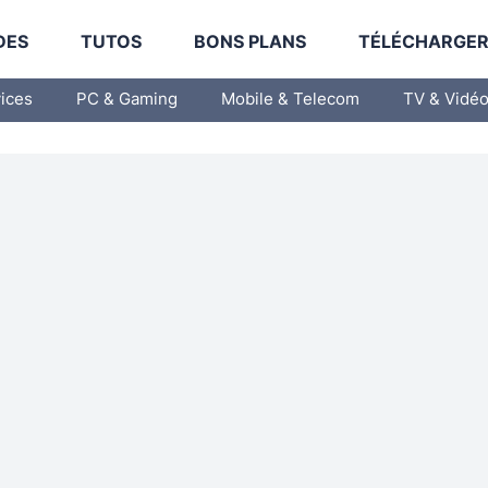
DES
TUTOS
BONS PLANS
TÉLÉCHARGE
vices
PC & Gaming
Mobile & Telecom
TV & Vidé