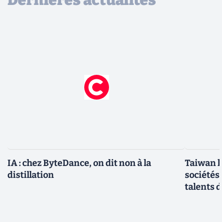
IA : chez ByteDance, on dit non à la
Taiwan l
distillation
sociétés
talents d