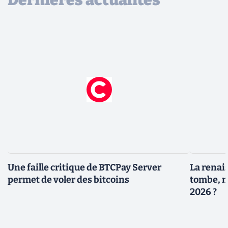
Une faille critique de BTCPay Server
La renais
permet de voler des bitcoins
tombe, m
2026 ?