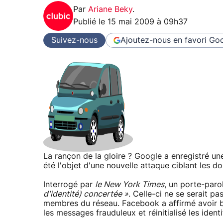
Par
Ariane Beky
.
Publié le
15 mai 2009 à 09h37
Suivez-nous
Ajoutez-nous en favori
Goo
La rançon de la gloire ? Google a enregistré un
été l'objet d'une nouvelle attaque ciblant les do
Interrogé par
le New York Times
, un porte-paro
d'identité) concertée »
. Celle-ci ne se serait p
membres du réseau. Facebook a affirmé avoir blo
les messages frauduleux et réinitialisé les ident