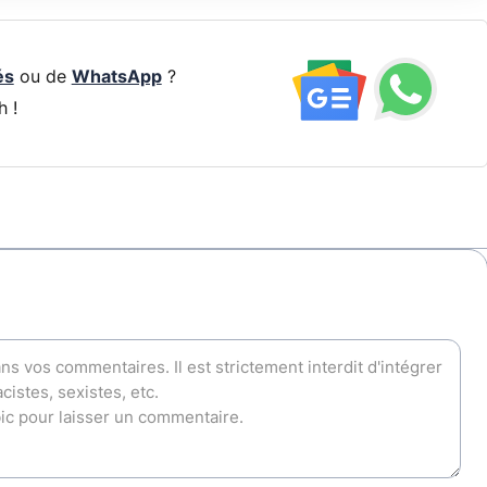
és
ou de
WhatsApp
?
h !