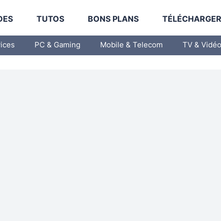
DES
TUTOS
BONS PLANS
TÉLÉCHARGE
vices
PC & Gaming
Mobile & Telecom
TV & Vidé