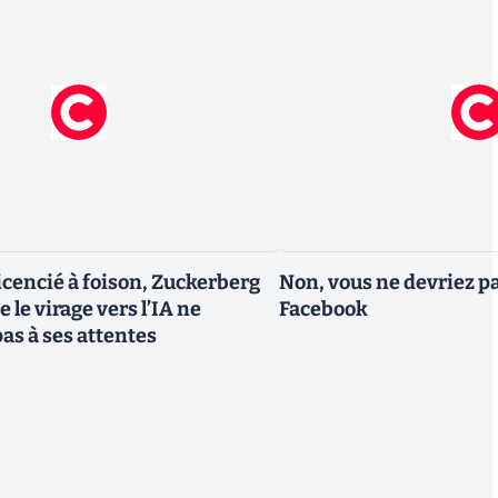
icencié à foison, Zuckerberg
Non, vous ne devriez pa
 le virage vers l’IA ne
Facebook
as à ses attentes