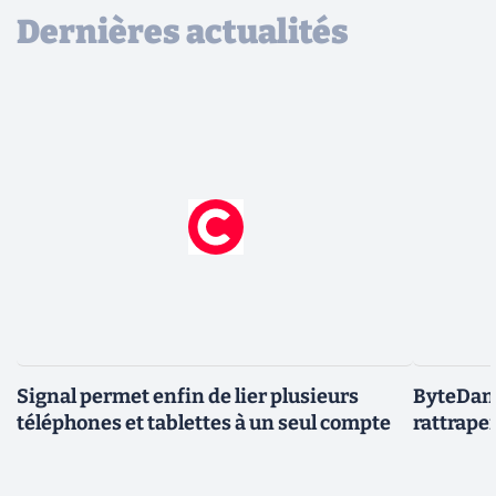
Dernières actualités
Signal permet enfin de lier plusieurs
ByteDanc
téléphones et tablettes à un seul compte
rattrape