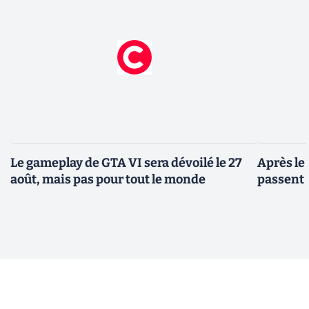
Le gameplay de GTA VI sera dévoilé le 27
Après le
août, mais pas pour tout le monde
passent 