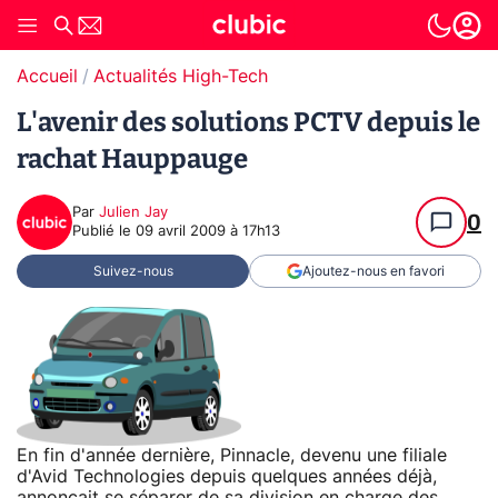
Accueil
Actualités High-Tech
L'avenir des solutions PCTV depuis le
rachat Hauppauge
Par
Julien Jay
0
Publié le
09 avril 2009 à 17h13
Suivez-nous
Ajoutez-nous en favori
En fin d'année dernière, Pinnacle, devenu une filiale
d'Avid Technologies depuis quelques années déjà,
annonçait se séparer de sa division en charge des