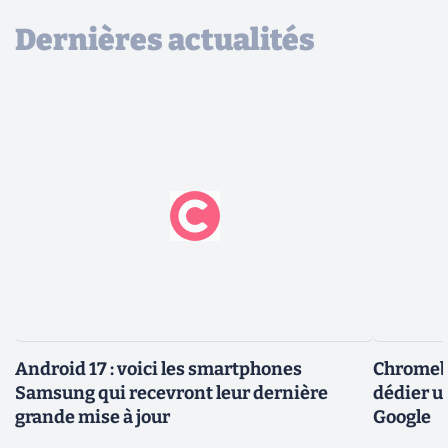
Dernières actualités
Android 17 : voici les smartphones
Chromebo
Samsung qui recevront leur dernière
dédier u
grande mise à jour
Google