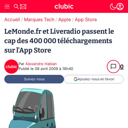
Accueil
Marques Tech
Apple
App Store
LeMonde.fr et Liveradio passent le
cap des 400 000 téléchargements
sur l'App Store
Par
Alexandre Habian
0
Publié le
08 avril 2009 à 16h40
Suivez-nous
Ajoutez-nous en favori