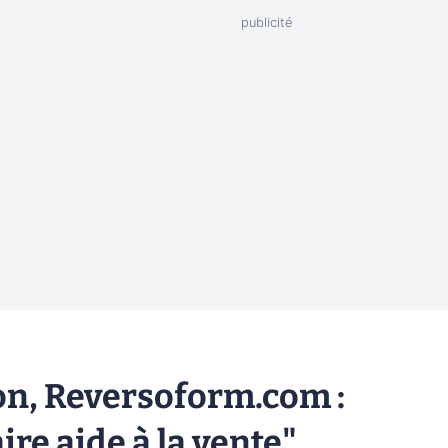
ion, Reversoform.com :
re aide à la vente"