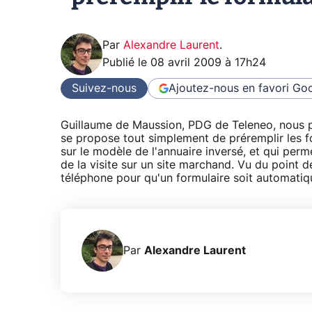
Par
Alexandre Laurent
.
Publié le
08 avril 2009 à 17h24
Suivez-nous
Ajoutez-nous en favori
Goo
Guillaume de Maussion, PDG de Teleneo, nous p
se propose tout simplement de préremplir les fo
sur le modèle de l'annuaire inversé, et qui perme
de la visite sur un site marchand. Vu du point d
téléphone pour qu'un formulaire soit automatiq
Par
Alexandre Laurent