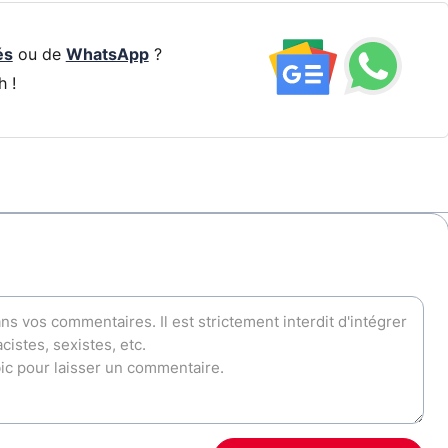
és
ou de
WhatsApp
?
h !