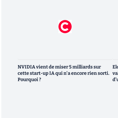
NVIDIA vient de miser 5 milliards sur
El
cette start-up IA qui n'a encore rien sorti.
va
Pourquoi ?
d’