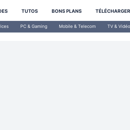
DES
TUTOS
BONS PLANS
TÉLÉCHARGE
vices
PC & Gaming
Mobile & Telecom
TV & Vidé