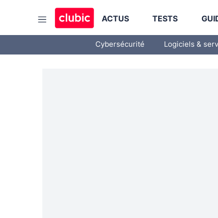
ACTUS
TESTS
GUI
Cybersécurité
Logiciels & ser