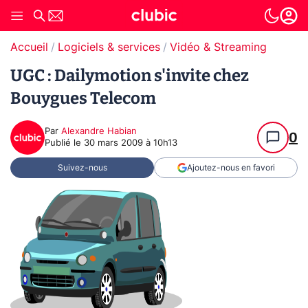
Accueil
Logiciels & services
Vidéo & Streaming
UGC : Dailymotion s'invite chez
Bouygues Telecom
Par
Alexandre Habian
0
Publié le
30 mars 2009 à 10h13
Suivez-nous
Ajoutez-nous en favori