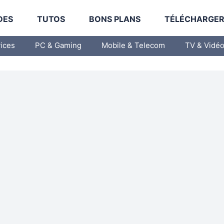
DES
TUTOS
BONS PLANS
TÉLÉCHARGE
vices
PC & Gaming
Mobile & Telecom
TV & Vidé