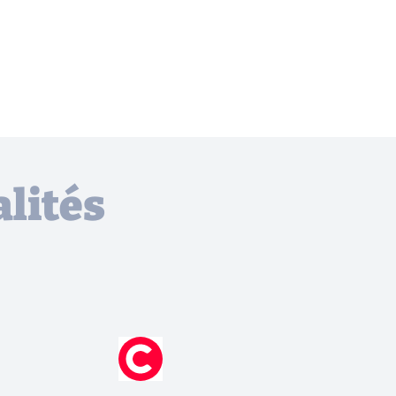
lités