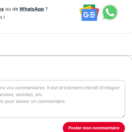
és
ou de
WhatsApp
?
h !
Poster mon commentaire