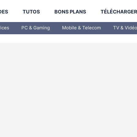
DES
TUTOS
BONS PLANS
TÉLÉCHARGE
vices
PC & Gaming
Mobile & Telecom
TV & Vidé