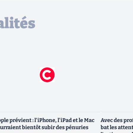
lités
ple prévient : l'iPhone, l'iPad et le Mac
Avec des pro
urraient bientôt subir des pénuries
bat les atten