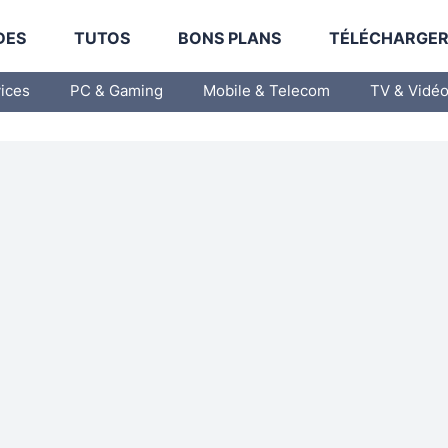
DES
TUTOS
BONS PLANS
TÉLÉCHARGE
vices
PC & Gaming
Mobile & Telecom
TV & Vidé