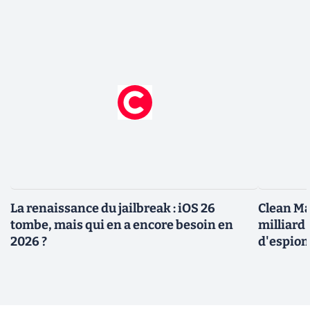
La renaissance du jailbreak : iOS 26
Clean Ma
tombe, mais qui en a encore besoin en
milliard
2026 ?
d'espio