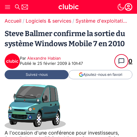
Accueil
Logiciels & services
Système d'exploitation (OS)
Steve Ballmer confirme la sortie du
système Windows Mobile 7 en 2010
Par
Alexandre Habian
0
Publié le
25 février 2009 à 10h47
Suivez-nous
Ajoutez-nous en favori
A l'occasion d'une conférence pour investisseurs,