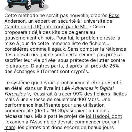
Cette méthode ne serait pas nouvelle, d'après
Ross
Anderson, un expert en sécurité à l'université de
Cambridge (U.K), interrogé par le MIT
: Cisco
proposerait déjà des kits de ce genre au
gouvernement chinois. Pour lui, le problème reste la
mise à jour de cette immense liste de fichiers...
considérés comme illégaux. Sans compter la réticence
des utilisateurs qui ne sont certainement pas prêts à
sacrifier leur vie privée, sous prétexte de lutter contre
le piratage. D'autres parts, d'après lui, près de 25%
des échanges BitTorrent sont cryptés.
Le système qui devrait prochainement être présenté
en détail dans un livre intitulé
Advances in Digital
Forensics V
, réussirait à tracer 99% des fichiers illicites
mais à une vitesse de seulement 100 Mb/s. Une
performance insuffisante pour une utilisation
commerciale (de 1 à 10 Gb/s seraient au moins
nécessaires). Mis à part le projet de
loi Hadopi, dont
l'examen à l'Assemblée devrait commencer courant
mars
, les pirates ont donc encore de beaux jours