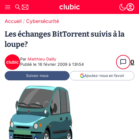
Accueil
Cybersécurité
Les échanges BitTorrent suivis à la
loupe?
Par
Matthieu Dailly
0
Publié le
16 février 2009 à 13h54
Suivez-nous
Ajoutez-nous en favori