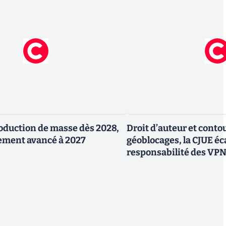
production de masse dès 2028,
Droit d’auteur et cont
ement avancé à 2027
géoblocages, la CJUE éca
responsabilité des VP