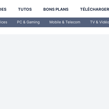
DES
TUTOS
BONS PLANS
TÉLÉCHARGE
vices
PC & Gaming
Mobile & Telecom
TV & Vidé