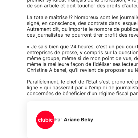
premier syndicat français de la profession, « le j
de son article et doit toucher des droits d'auteu
La totale maîtrise !? Nombreux sont les journali
signé, en conscience, des contrats dans lesquels 
Autrement dit, qu'importe le nombre de publicati
ces journalistes ne pourront tirer profit des re
« Je sais bien que 24 heures, c'est un peu court
entreprises de presse, y compris sur la question 
même groupe, même si de mon point de vue, don
même la meilleure façon de fidéliser ses lecteurs
Christine Albanel, qu'il revient de proposer au lé
Parallèlement, le chef de l'Etat s'est prononcé 
ligne » qui passerait par « l'emploi de journalis
concernées de bénéficier d'un régime fiscal part
Par
Ariane Beky