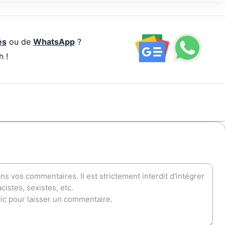
és
ou de
WhatsApp
?
h !