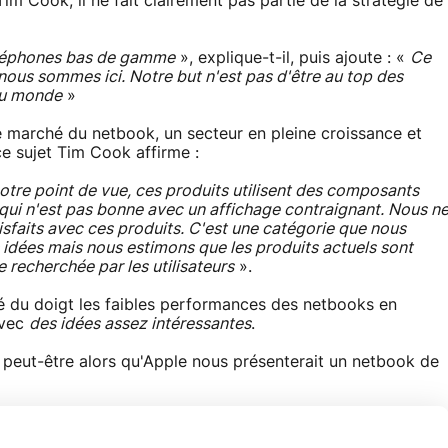
Tim Cook, il ne fait clairement pas partie de la stratégie de
téléphones bas de gamme
», explique-t-il, puis ajoute : «
Ce
 nous sommes ici. Notre but n'est pas d'être au top des
 du monde
»
le marché du netbook, un secteur en pleine croissance et
ce sujet Tim Cook affirme :
otre point de vue, ces produits utilisent des composants
 qui n'est pas bonne avec un affichage contraignant. Nous n
sfaits avec ces produits. C'est une catégorie que nous
idées mais nous estimons que les produits actuels sont
e recherchée par les utilisateurs
».
é du doigt les faibles performances des netbooks en
avec
des idées assez intéressantes
.
peut-être alors qu'Apple nous présenterait un netbook de