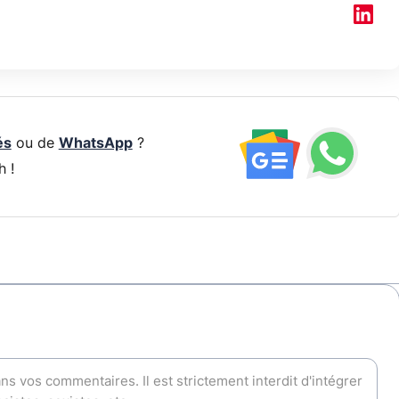
és
ou de
WhatsApp
?
h !