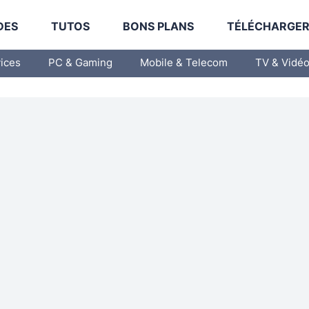
DES
TUTOS
BONS PLANS
TÉLÉCHARGE
vices
PC & Gaming
Mobile & Telecom
TV & Vidé