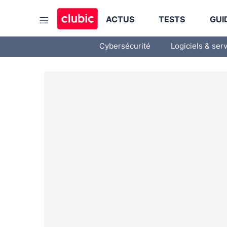
ACTUS
TESTS
GUI
Cybersécurité
Logiciels & ser