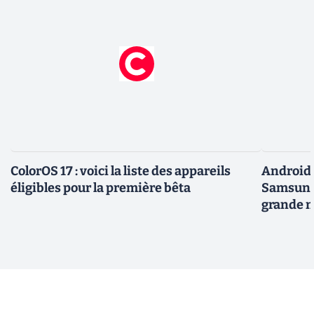
ColorOS 17 : voici la liste des appareils
Android 
éligibles pour la première bêta
Samsung 
grande m