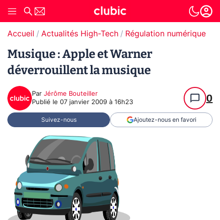
Accueil
Actualités High-Tech
Régulation numérique
Pr
Musique : Apple et Warner
déverrouillent la musique
Par
Jérôme Bouteiller
0
Publié le
07 janvier 2009 à 16h23
Suivez-nous
Ajoutez-nous en favori