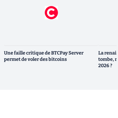
Une faille critique de BTCPay Server
La renais
permet de voler des bitcoins
tombe, m
2026 ?