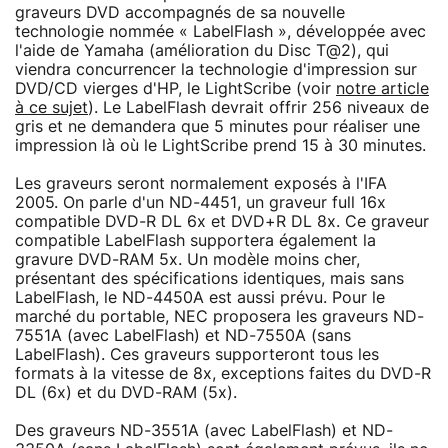
graveurs DVD accompagnés de sa nouvelle
technologie nommée « LabelFlash », développée avec
l'aide de Yamaha (amélioration du Disc T@2), qui
viendra concurrencer la technologie d'impression sur
DVD/CD vierges d'HP, le LightScribe (voir
notre article
à ce sujet
). Le LabelFlash devrait offrir 256 niveaux de
gris et ne demandera que 5 minutes pour réaliser une
impression là où le LightScribe prend 15 à 30 minutes.
Les graveurs seront normalement exposés à l'IFA
2005. On parle d'un ND-4451, un graveur full 16x
compatible DVD-R DL 6x et DVD+R DL 8x. Ce graveur
compatible LabelFlash supportera également la
gravure DVD-RAM 5x. Un modèle moins cher,
présentant des spécifications identiques, mais sans
LabelFlash, le ND-4450A est aussi prévu. Pour le
marché du portable, NEC proposera les graveurs ND-
7551A (avec LabelFlash) et ND-7550A (sans
LabelFlash). Ces graveurs supporteront tous les
formats à la vitesse de 8x, exceptions faites du DVD-R
DL (6x) et du DVD-RAM (5x).
Des graveurs ND-3551A (avec LabelFlash) et ND-