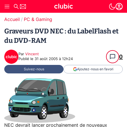
Accueil
PC & Gaming
Graveurs DVD NEC : du LabelFlash et
du DVD-RAM
Par
Vincent
0
Publié le
31 août 2005 à 12h24
Suivez-nous
Ajoutez-nous en favori
NEC devrait lancer prochainement de nouveaux