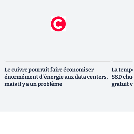
Le cuivre pourrait faire économiser
La tempér
énormément d'énergie aux data centers,
SSD chuc
mais il y a un problème
gratuit v