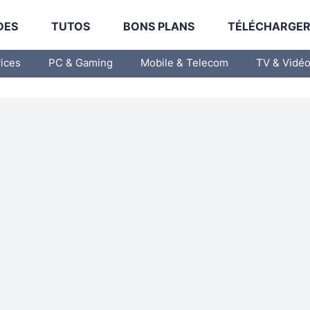
DES
TUTOS
BONS PLANS
TÉLÉCHARGE
vices
PC & Gaming
Mobile & Telecom
TV & Vidé