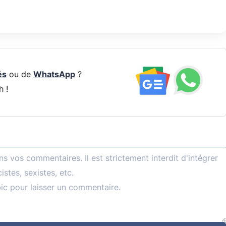
és
ou de
WhatsApp
?
h !