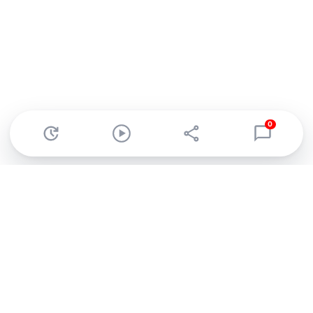
0
Abonnez-vous à notre newsletter !
Recevez un résumé quotidien de l'actu technologique.
S'inscrire
En cliquant sur s'inscrire, j’accepte de recevoir par email des