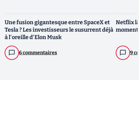
Une fusion gigantesque entre SpaceX et
Netflix 
Tesla ? Les investisseurs le susurrent déjà
moment, 
à l'oreille d'Elon Musk
6 commentaires
9 c