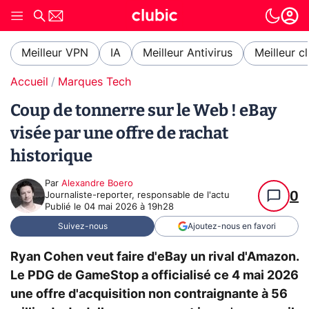
Meilleur VPN
IA
Meilleur Antivirus
Meilleur c
Accueil
Marques Tech
Coup de tonnerre sur le Web ! eBay
visée par une offre de rachat
historique
Par
Alexandre Boero
0
Journaliste-reporter, responsable de l'actu
Publié le
04 mai 2026 à 19h28
Suivez-nous
Ajoutez-nous en favori
Ryan Cohen veut faire d'eBay un rival d'Amazon.
Le PDG de GameStop a officialisé ce 4 mai 2026
une offre d'acquisition non contraignante à 56