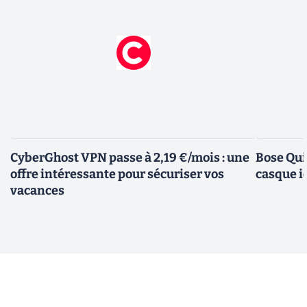
CyberGhost VPN passe à 2,19 €/mois : une
Bose Qui
offre intéressante pour sécuriser vos
casque i
vacances