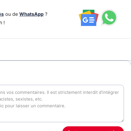
és
ou de
WhatsApp
?
h !