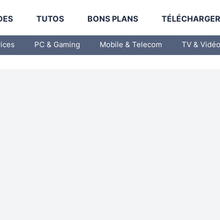
DES
TUTOS
BONS PLANS
TÉLÉCHARGE
vices
PC & Gaming
Mobile & Telecom
TV & Vidé